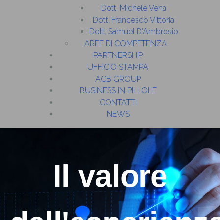
Dott. Michele Vena
Dott. Francesco Vittoria
Dott. Samuel D'Ambrosio
AREE DI COMPETENZA
PARTNERSHIP
UFFICIO STAMPA
ACB GROUP
BUSINESS IN PILLOLE
CONTATTI
NEWS
Il valore