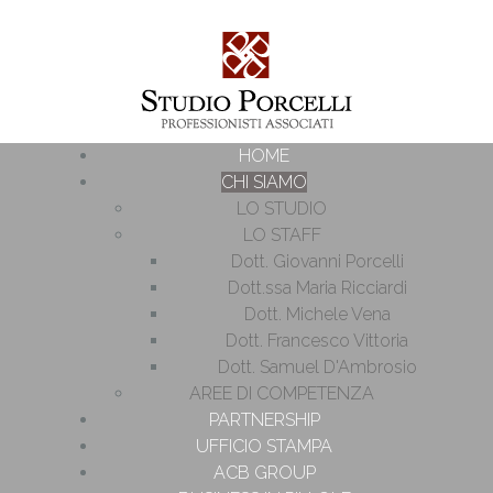
HOME
CHI SIAMO
LO STUDIO
LO STAFF
Dott. Giovanni Porcelli
Dott.ssa Maria Ricciardi
Dott. Michele Vena
Dott. Francesco Vittoria
Dott. Samuel D'Ambrosio
AREE DI COMPETENZA
PARTNERSHIP
UFFICIO STAMPA
ACB GROUP