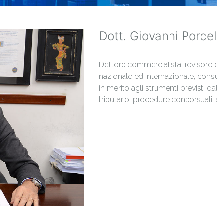
Dott. Giovanni Porcell
Dottore commercialista, revisore co
nazionale ed internazionale, consu
in merito agli strumenti previsti dal
tributario, procedure concorsuali, a